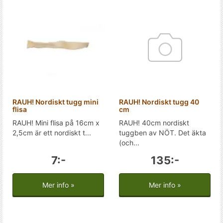
RAUH! Nordiskt tugg mini
RAUH! Nordiskt tugg 40
flisa
cm
RAUH! Mini flisa på 16cm x
RAUH! 40cm nordiskt
2,5cm är ett nordiskt t...
tuggben av NÖT. Det äkta
(och...
7:-
135:-
Mer info »
Mer info »