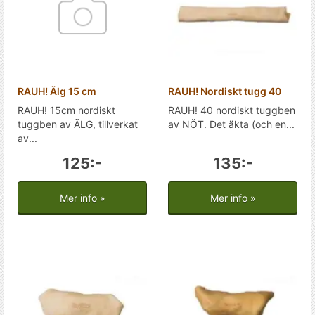
RAUH! Älg 15 cm
RAUH! Nordiskt tugg 40
RAUH! 15cm nordiskt
RAUH! 40 nordiskt tuggben
tuggben av ÄLG, tillverkat
av NÖT. Det äkta (och en...
av...
125:-
135:-
Mer info »
Mer info »