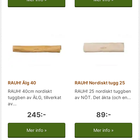
RAUH! Älg 40
RAUH! Nordiskt tugg 25
RAUH! 40cm nordiskt
RAUH! 25 nordiskt tuggben
tuggben av ÄLG, tillverkat
av NÖT. Det äkta (och en...
av...
245:-
89:-
Mer info »
Mer info »