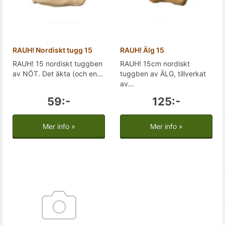
RAUH! Nordiskt tugg 15
RAUH! Älg 15
RAUH! 15 nordiskt tuggben
RAUH! 15cm nordiskt
av NÖT. Det äkta (och en...
tuggben av ÄLG, tillverkat
av...
59:-
125:-
Mer info »
Mer info »