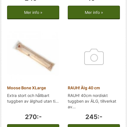
Mer info »
Mer info »
Moose Bone XLarge
RAUH! Älg 40 cm
Extra stort och hållbart
RAUH! 40cm nordiskt
tuggben av älghud utan ti...
tuggben av ÄLG, tillverkat
av...
270:-
245:-