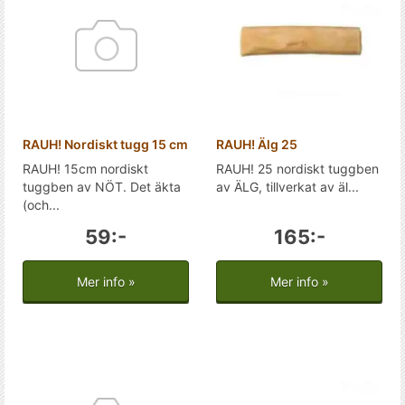
RAUH! Nordiskt tugg 15 cm
RAUH! Älg 25
RAUH! 15cm nordiskt
RAUH! 25 nordiskt tuggben
tuggben av NÖT. Det äkta
av ÄLG, tillverkat av äl...
(och...
59:-
165:-
Mer info »
Mer info »