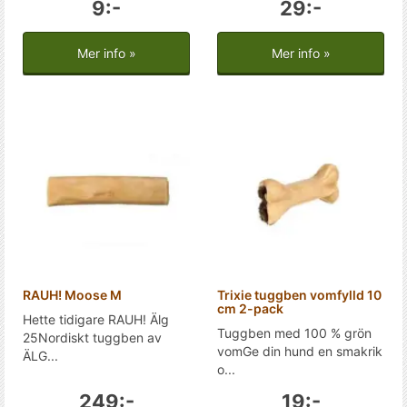
9:-
29:-
Mer info »
Mer info »
RAUH! Moose M
Trixie tuggben vomfylld 10
cm 2-pack
Hette tidigare RAUH! Älg
Tuggben med 100 % grön
25Nordiskt tuggben av
vomGe din hund en smakrik
ÄLG...
o...
249:-
19:-