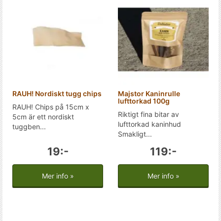
RAUH! Nordiskt tugg chips
Majstor Kaninrulle
lufttorkad 100g
RAUH! Chips på 15cm x
Riktigt fina bitar av
5cm är ett nordiskt
lufttorkad kaninhud
tuggben...
Smakligt...
19:-
119:-
Mer info »
Mer info »