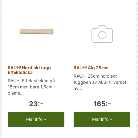
RAUH! Nordiskt tugg
RAUH! Älg 25 cm
Effektsticka
RAUH! 25cm nordiskt
RAUH! Effektstickan på
tuggben av ÄLG, tillverkat
15cm men bara 1,5cm i
av...
diame...
23:-
165:-
Mer info »
Mer info »