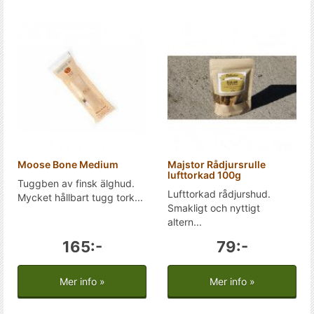
Moose Bone Medium
Majstor Rådjursrulle
lufttorkad 100g
Tuggben av finsk älghud.
Lufttorkad rådjurshud.
Mycket hållbart tugg tork...
Smakligt och nyttigt
altern...
165:-
79:-
Mer info »
Mer info »