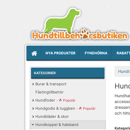
NYA PRODUKTER
FYNDHÖRNA
RABAT
Hundti
KATEGORIER
Burar & transport
Hund
Fästingtillbehör
Hundhal
Hundfoder
-
Populär
accesso
dresseri
Hundgodis & tuggben
-
Populär
och hitt
Hundkläder & skor
Hundkoppel & halsband
Kategorin