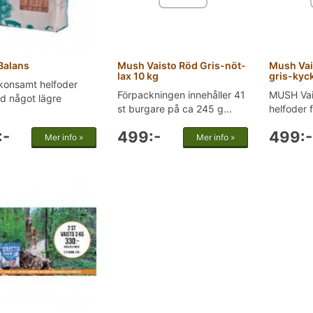
Balans
Mush Vaisto Röd Gris-nöt-
Mush Vai
lax 10 kg
gris-kyck
konsamt helfoder
Förpackningen innehåller 41
MUSH Vais
d något lägre
st burgare på ca 245 g...
helfoder 
:-
499:-
499:-
Mer info »
Mer info »