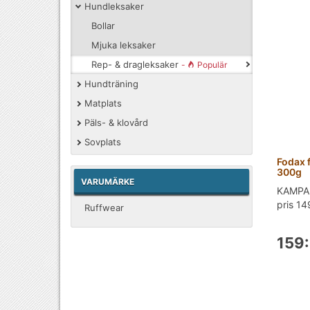
Hundleksaker
Bollar
Mjuka leksaker
Rep- & dragleksaker
-
Populär
Hundträning
Matplats
Päls- & klovård
Sovplats
Fodax 
300g
VARUMÄRKE
KAMPAN
pris 149
Ruffwear
159: