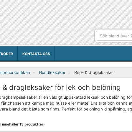
TKODER
KONTAKTA OSS
llbehörsbutiken
Hundleksaker
Rep- & dragleksaker
 & dragleksaker för lek och belöning
dragkampsleksaker är en väldigt uppskattad leksak och belöning fö
får chansen att kampa med husse eller matte. Dra slita och känna att 
vara bland det bästa som finns. Perfekt för belöning vid spårning, agil
 innehåller 13 produkt(er)