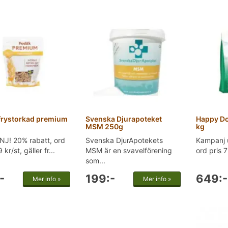
frystorkad premium
Svenska Djurapoteket
Happy Do
MSM 250g
kg
J! 20% rabatt, ord
Svenska DjurApotekets
Kampanj 
 kr/st, gäller fr...
MSM är en svavelförening
ord pris 7
som...
-
199:-
649:-
Mer info »
Mer info »