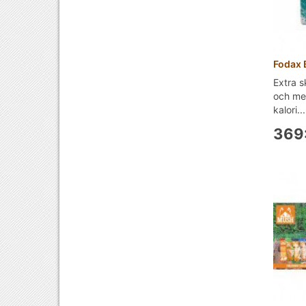
Fodax 
Extra s
och me
kalori...
369