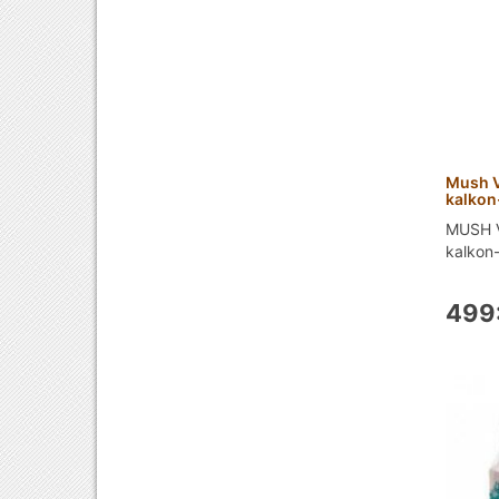
Mush V
kalkon
MUSH V
kalkon-l
499