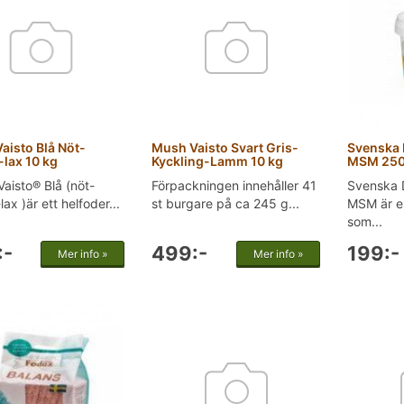
aisto Blå Nöt-
Mush Vaisto Svart Gris-
Svenska 
-lax 10 kg
Kyckling-Lamm 10 kg
MSM 25
aisto® Blå (nöt-
Förpackningen innehåller 41
Svenska 
ax )är ett helfoder...
st burgare på ca 245 g...
MSM är e
som...
:-
499:-
199:-
Mer info »
Mer info »