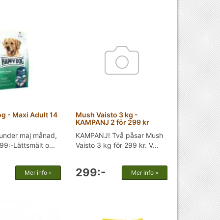
g - Maxi Adult 14
Mush Vaisto 3 kg -
KAMPANJ 2 för 299 kr
under maj månad,
KAMPANJ! Två påsar Mush
99:-Lättsmält o...
Vaisto 3 kg för 299 kr. V...
299:-
Mer info »
Mer info »