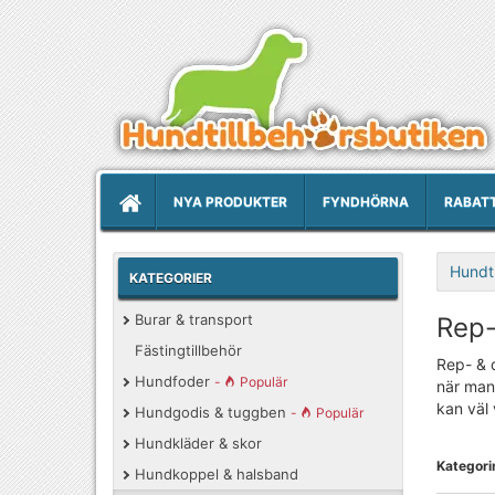
NYA PRODUKTER
FYNDHÖRNA
RABAT
Hundti
KATEGORIER
Burar & transport
Rep-
Fästingtillbehör
Rep- & 
Hundfoder
-
Populär
när man 
kan väl 
Hundgodis & tuggben
-
Populär
Hundkläder & skor
Kategorin
Hundkoppel & halsband