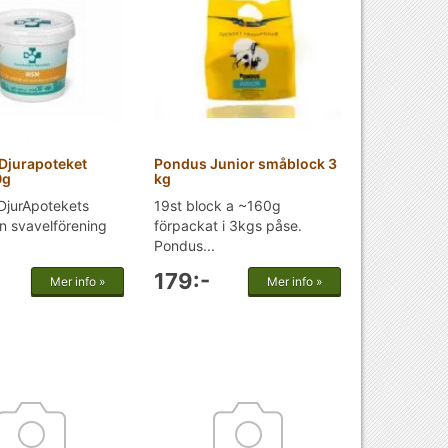
Djurapoteket
Pondus Junior småblock 3
0g
kg
DjurApotekets
19st block a ~160g
n svavelförening
förpackat i 3kgs påse.
Pondus...
179:-
Mer info »
Mer info »