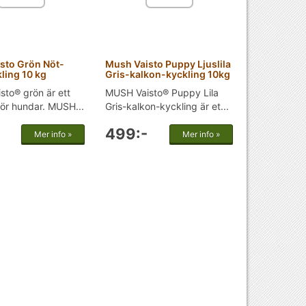
sto Grön Nöt-
Mush Vaisto Puppy Ljuslila
ling 10 kg
Gris-kalkon-kyckling 10kg
to® grön är ett
MUSH Vaisto® Puppy Lila
för hundar. MUSH...
Gris-kalkon-kyckling är et...
499:-
Mer info »
Mer info »