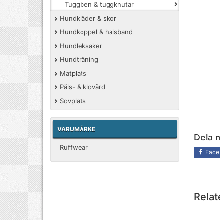
Tuggben & tuggknutar
Hundkläder & skor
Hundkoppel & halsband
Hundleksaker
Hundträning
Matplats
Päls- & klovård
Sovplats
VARUMÄRKE
Dela 
Ruffwear
Face
Relat