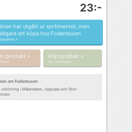
23:-
kten har utgått ur sortimentet, men
tidigare att köpa hos Foderboxen
ll butiken »
om produkt »
Köp produkt »
rboxen
hos Foderboxen
tion om Foderboxen
 utkörning i Mälardalen, Uppsala och Stor-
kholm