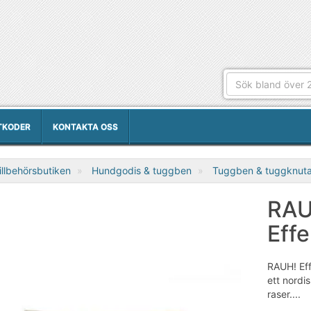
TKODER
KONTAKTA OSS
llbehörsbutiken
Hundgodis & tuggben
Tuggben & tuggknuta
RAU
Effe
RAUH! Eff
ett nordi
raser....