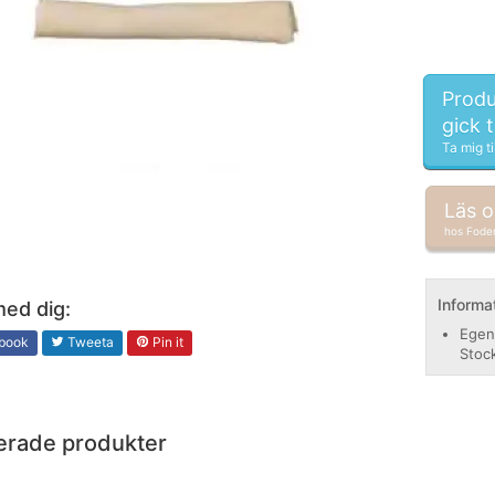
Produ
gick 
Ta mig ti
Läs 
hos Fode
Informa
med dig:
Egen
book
Tweeta
Pin it
Stoc
erade produkter