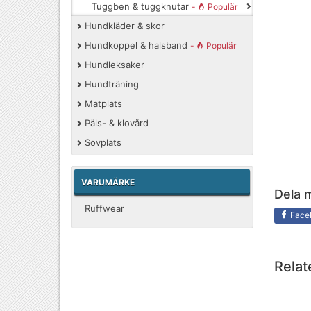
Tuggben & tuggknutar
-
Populär
Hundkläder & skor
Hundkoppel & halsband
-
Populär
Hundleksaker
Hundträning
Matplats
Päls- & klovård
Sovplats
VARUMÄRKE
Dela 
Ruffwear
Face
Relat