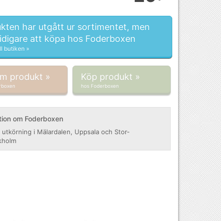
kten har utgått ur sortimentet, men
tidigare att köpa hos Foderboxen
ll butiken »
om produkt »
Köp produkt »
rboxen
hos Foderboxen
tion om Foderboxen
 utkörning i Mälardalen, Uppsala och Stor-
kholm