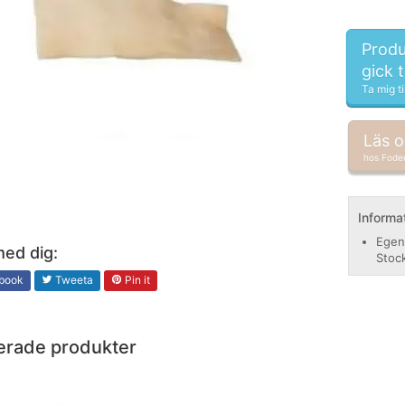
Produ
gick 
Ta mig ti
Läs 
hos Fode
Informa
Egen
med dig:
Stoc
book
Tweeta
Pin it
erade produkter