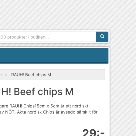
Sökfras:
r
RAUH! Beef chips M
H! Beef chips M
igare RAUH! Chips15cm x 5cm är ett nordiskt
v NÖT. Äkta nordisk Chips är avsedd särskilt för
29:-