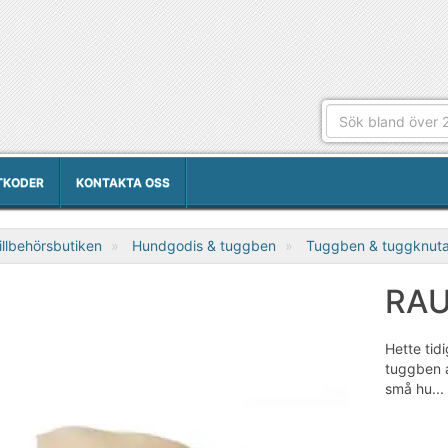
TKODER
KONTAKTA OSS
llbehörsbutiken
Hundgodis & tuggben
Tuggben & tuggknuta
RAU
Hette tid
tuggben a
små hu...