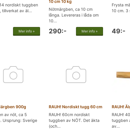
10 cm 10 kg
14 nordiskt tuggben
Frysta mä
Nötmärgben, ca 10 cm
tillverkat av äl...
10 cm. 3 
långa. Levereras i låda om
10...
290:-
49:-
Mer info »
Mer info »
Märgben 900g
RAUH! Nordiskt tugg 60 cm
RAUH! Äl
n av nöt, ca 5
RAUH! 60cm nordiskt
RAUH! 40
. Ursprung: Sverige
tuggben av NÖT. Det äkta
tuggben a
(och...
av...