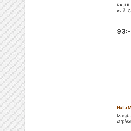
RAUH! 
av ÄLG, 
93:-
Halla 
Märgbe
st/påse