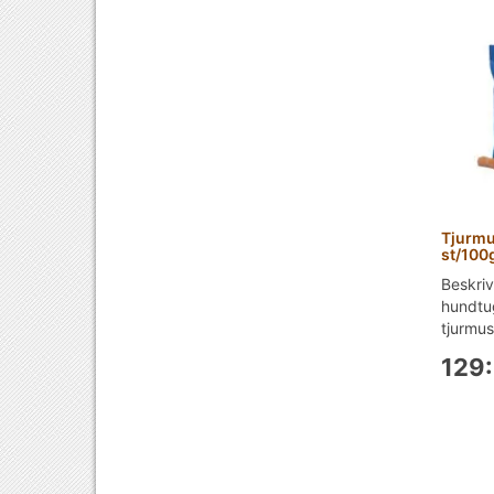
Tjurmu
st/100
Beskriv
hundtu
tjurmus
129: