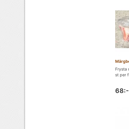
Märgbe
Frysta
st per 
68:-