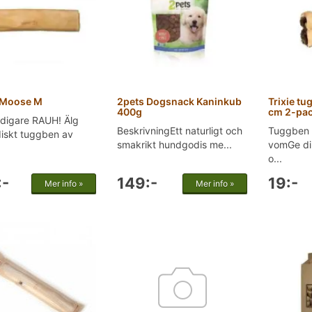
 Moose M
2pets Dogsnack Kaninkub
Trixie tu
400g
cm 2-pa
idigare RAUH! Älg
BeskrivningEtt naturligt och
Tuggben 
iskt tuggben av
smakrikt hundgodis me...
vomGe di
o...
:-
149:-
19:-
Mer info »
Mer info »