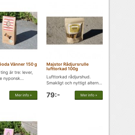
Goda Vänner 150 g
Majstor Rådjursrulle
lufttorkad 100g
ting är tre: lever,
Lufttorkad rådjurshud.
te nyponsk...
Smakligt och nyttigt altern...
79:-
Mer info »
Mer info »