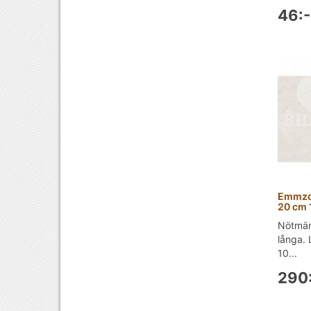
46:-
Emmzo
20 cm 
Nötmär
långa. 
10...
290