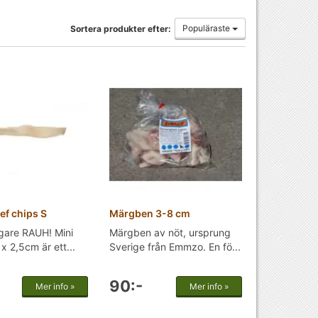
Populäraste
Sortera produkter efter:
ef chips S
Märgben 3-8 cm
igare RAUH! Mini
Märgben av nöt, ursprung
x 2,5cm är ett...
Sverige från Emmzo. En fö...
90:-
Mer info »
Mer info »