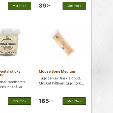
89:-
Mer info »
Mer info »
ental sticks
Moose Bone Medium
00g
Tuggben av finsk älghud.
tbar tandborste
Mycket hållbart tugg tork...
cks innehåller...
165:-
Mer info »
Mer info »