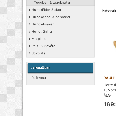
Tuggben & tuggknutar
Hundkläder & skor
Kategorin
Hundkoppel & halsband
Hundleksaker
Hundträning
Matplats
Päls- & klovård
Sovplats
VARUMÄRKE
RAUH! 
Ruffwear
Hette t
15Nord
ÄLG...
169: