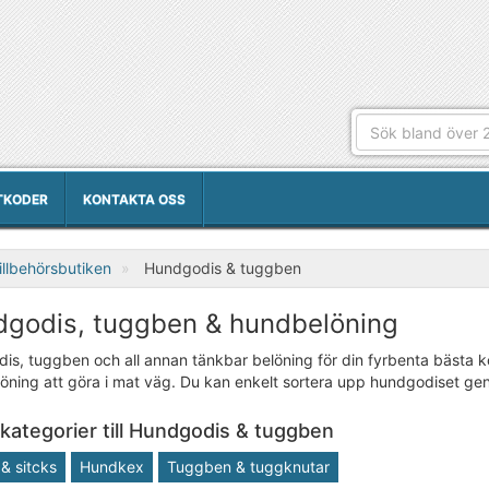
TKODER
KONTAKTA OSS
llbehörsbutiken
Hundgodis & tuggben
godis, tuggben & hundbelöning
s, tuggben och all annan tänkbar belöning för din fyrbenta bästa ko
öning att göra i mat väg. Du kan enkelt sortera upp hundgodiset gen
kategorier till Hundgodis & tuggben
& sitcks
Hundkex
Tuggben & tuggknutar