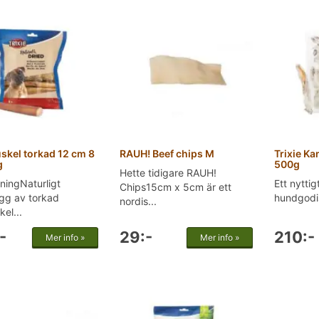
skel torkad 12 cm 8
RAUH! Beef chips M
Trixie K
g
500g
Hette tidigare RAUH!
ningNaturligt
Ett nyttig
Chips15cm x 5cm är ett
gg av torkad
hundgodis
nordis...
kel...
-
29:-
210:-
Mer info »
Mer info »