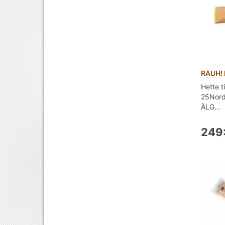
RAUH!
Hette t
25Nord
ÄLG...
249