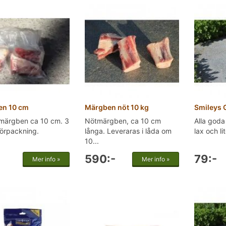
n 10 cm
Märgben nöt 10 kg
Smileys 
 märgben ca 10 cm. 3
Nötmärgben, ca 10 cm
Alla goda 
förpackning.
långa. Leveraras i låda om
lax och li
10...
590:-
79:-
Mer info »
Mer info »