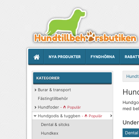
NYA PRODUKTER
FYNDHÖRNA
RABAT
Hundti
KATEGORIER
Burar & transport
Hund
Fästingtillbehör
Hundgodi
Hundfoder
-
Populär
med bel
Hundgodis & tuggben
-
Populär
Under
Dental & sitcks
Dental 
Hundkex