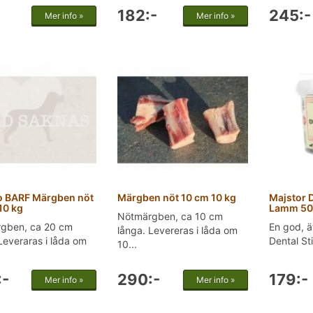
182:-
245:-
Mer info »
Mer info »
 BARF Märgben nöt
Märgben nöt 10 cm 10 kg
Majstor D
10 kg
Lamm 5
Nötmärgben, ca 10 cm
gben, ca 20 cm
En god, ä
långa. Levereras i låda om
Leveraras i låda om
Dental Sti
10...
:-
290:-
179:-
Mer info »
Mer info »