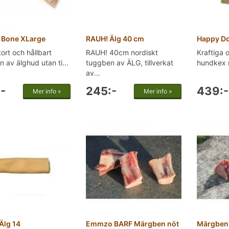
Bone XLarge
RAUH! Älg 40 cm
Happy D
tort och hållbart
RAUH! 40cm nordiskt
Kraftiga
 av älghud utan ti...
tuggben av ÄLG, tillverkat
hundkex m
av...
-
245:-
439:-
Mer info »
Mer info »
Älg 14
Emmzo BARF Märgben nöt
Märgben 