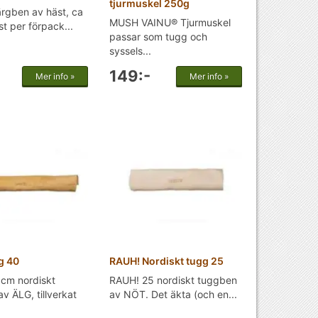
tjurmuskel 250g
rgben av häst, ca
MUSH VAINU® Tjurmuskel
st per förpack...
passar som tugg och
syssels...
149:-
Mer info »
Mer info »
g 40
RAUH! Nordiskt tugg 25
cm nordiskt
RAUH! 25 nordiskt tuggben
v ÄLG, tillverkat
av NÖT. Det äkta (och en...