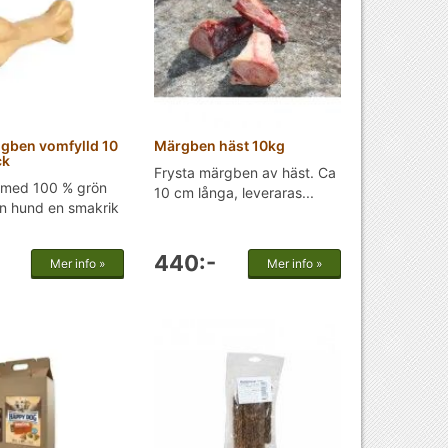
ggben vomfylld 10
Märgben häst 10kg
ck
Frysta märgben av häst. Ca
med 100 % grön
10 cm långa, leveraras...
n hund en smakrik
440:-
Mer info »
Mer info »