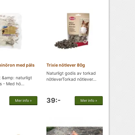
aninöron med päls
Trixie nötlever 80g
Naturligt godis av torkad
t &amp: naturligt
nötleverTorkad nötlever...
 - Med hö...
39:-
Mer info »
Mer info »