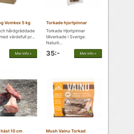
og Vomkex 5 kg
Torkade hjortpinnar
 och hårdgräddade
Torkade Hjortpinnar
ed värdefull pr...
tillverkade i Sverige.
Naturli...
35:-
Mer info »
Mer info »
häst 10 cm
Mush Vainu Torkad