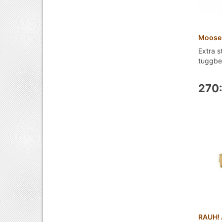
Moose 
Extra s
tuggben
270:
RAUH! 