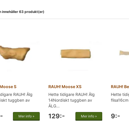
 innehåller 63 produkt(er)
Moose S
RAUH! Moose XS
RAUH! Be
idigare RAUH! Älg
Hette tidigare RAUH! Älg
Hette tid
iskt tuggben av
14Nordiskt tuggben av
flisa16cm 
ÄLG...
-
129:-
9:-
Mer info »
Mer info »