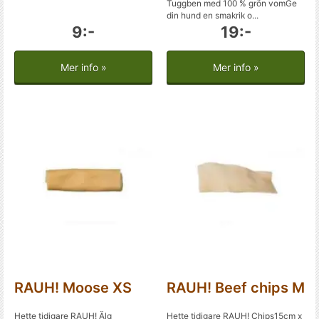
Tuggben med 100 % grön vomGe
din hund en smakrik o...
9:-
19:-
Mer info »
Mer info »
RAUH! Moose XS
RAUH! Beef chips M
Hette tidigare RAUH! Älg
Hette tidigare RAUH! Chips15cm x