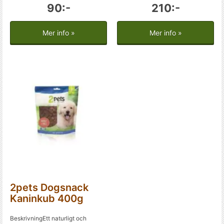
90:-
210:-
Mer info »
Mer info »
2pets Dogsnack
Kaninkub 400g
BeskrivningEtt naturligt och