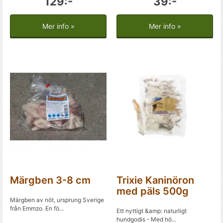
129:-
39:-
Mer info »
Mer info »
Märgben 3-8 cm
Trixie Kaninöron
med päls 500g
Märgben av nöt, ursprung Sverige
från Emmzo. En fö...
Ett nyttigt &amp: naturligt
hundgodis - Med hö...