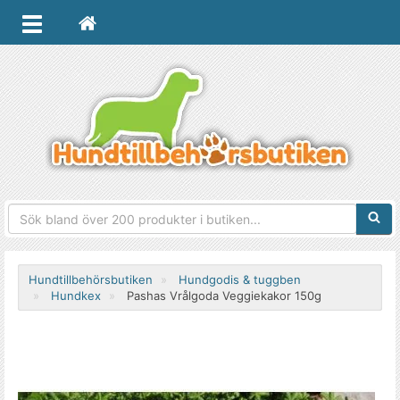
Sökfra
Hundtillbehörsbutiken
Hundgodis & tuggben
Hundkex
Pashas Vrålgoda Veggiekakor 150g